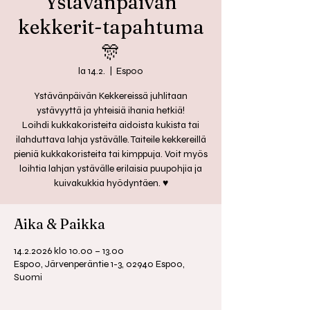
Ystävänpäivän
kekkerit-tapahtuma
🎊
la 14.2.
  |  
Espoo
Ystävänpäivän Kekkereissä juhlitaan
ystävyyttä ja yhteisiä ihania hetkiä!
Loihdi kukkakoristeita aidoista kukista tai
ilahduttava lahja ystävälle. Taiteile kekkereillä
pieniä kukkakoristeita tai kimppuja. Voit myös
loihtia lahjan ystävälle erilaisia puupohjia ja
kuivakukkia hyödyntäen. ♥️
Aika & Paikka
14.2.2026 klo 10.00 – 13.00
Espoo, Järvenperäntie 1-3, 02940 Espoo,
Suomi