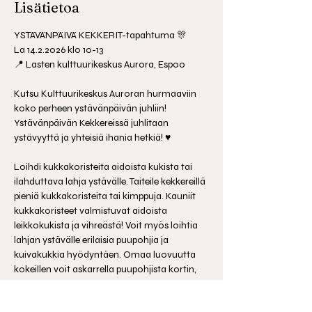
Lisätietoa
YSTÄVÄNPÄIVÄ KEKKERIT-tapahtuma 🎊
La 14.2.2026 klo 10-13
📍 Lasten kulttuurikeskus Aurora, Espoo
Kutsu Kulttuurikeskus Auroran hurmaaviin 
koko perheen ystävänpäivän juhliin! 
Ystävänpäivän Kekkereissä juhlitaan 
ystävyyttä ja yhteisiä ihania hetkiä! ♥️
Loihdi kukkakoristeita aidoista kukista tai 
ilahduttava lahja ystävälle. Taiteile kekkereillä 
pieniä kukkakoristeita tai kimppuja. Kauniit 
kukkakoristeet valmistuvat aidoista 
leikkokukista ja vihreästä! Voit myös loihtia 
lahjan ystävälle erilaisia puupohjia ja 
kuivakukkia hyödyntäen. Omaa luovuutta 
kokeillen voit askarrella puupohjista kortin, 
taikasauvan, hahmon tai koristeen! Työpaja 
on katettu herkkukoristeilla; nappaa 