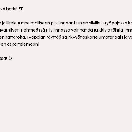
ä hetki! 🧡
ja liitele tunnelmalliseen pilvilinnaan! Unien siiville! -työpajassa
t siivet! Pehmeässä Pilvilinnassa voit nähdä tuikkivia tähtiä, ih
venhattaroita. Työpajan täyttää säihkyvät askartelumateriaalit ja 
en askartelemaan! 
sa! 
✨