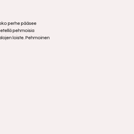
 koko perhe pääsee 
metellä pehmoisia 
valojen loiste. Pehmoinen 