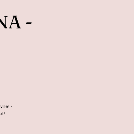
NA -

ille! -
et!