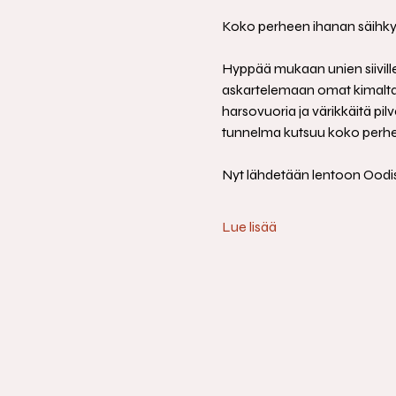
Koko perheen ihanan säihkyv
Hyppää mukaan unien siiville 
askartelemaan omat kimaltava
harsovuoria ja värikkäitä pil
tunnelma kutsuu koko perhe
Nyt lähdetään lentoon Oodis
Lue lisää