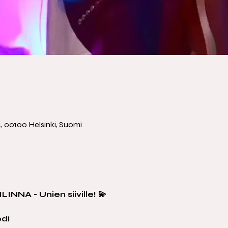
a
, 00100 Helsinki, Suomi
INNA - Unien siiville! 💫
odi