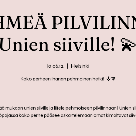
MEÄ PILVILIN
Unien siiville! 
la 06.12.
  |  
Helsinki
Koko perheen ihanan pehmoinen hetki! 🌟🧡
 mukaan unien siiville ja liitele pehmoiseen pilvilinnaan! Unien siiv
öpajassa koko perhe pääsee askartelemaan omat kimaltavat siiv