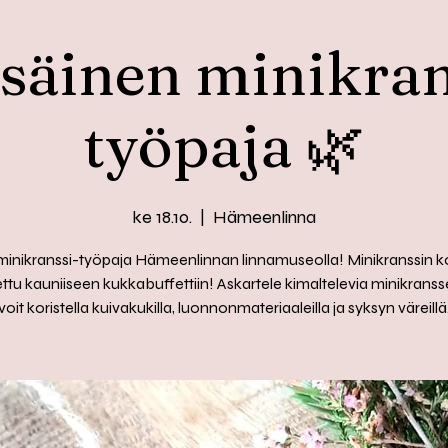
säinen minikran
työpaja 🌿
ke 18.10.
  |  
Hämeenlinna
minikranssi-työpaja Hämeenlinnan linnamuseolla! Minikranssin ko
ttu kauniiseen kukkabuffettiin! Askartele kimaltelevia minikransse
voit koristella kuivakukilla, luonnonmateriaaleilla ja syksyn väreillä