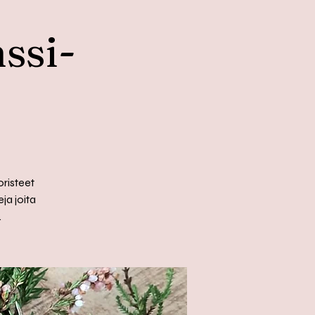
ssi-
risteet
ja joita
.