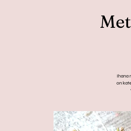
Met
Ihana 
on kate