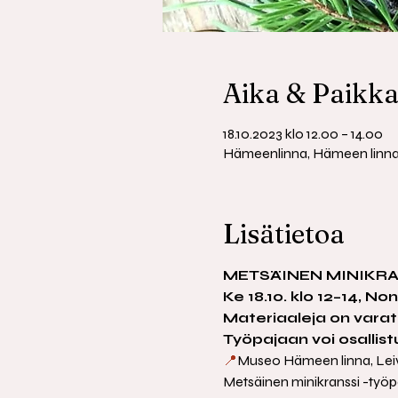
Aika & Paikk
18.10.2023 klo 12.00 – 14.00
Hämeenlinna, Hämeen linna, 
Lisätietoa
METSÄINEN MINIKRAN
Ke 18.10. klo 12–14, No
Materiaaleja on varatt
Työpajaan voi osallist
📍
Museo Hämeen linna, Leiv
Metsäinen minikranssi -työp