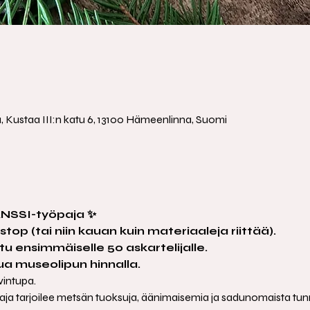
a
Kustaa III:n katu 6, 13100 Hämeenlinna, Suomi
SSI-työpaja ✨
nstop (tai niin kauan kuin materiaaleja riittää).
u ensimmäiselle 50 askartelijalle.
ua museolipun hinnalla.
intupa.
aja tarjoilee metsän tuoksuja, äänimaisemia ja sadunomaista tu