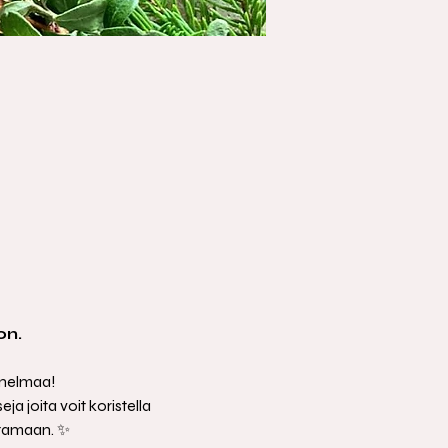
on.
nnelmaa!
a joita voit koristella 
istamaan. ✨