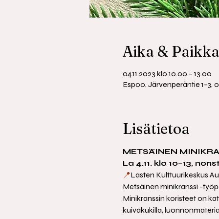
Aika & Paikk
04.11.2023 klo 10.00 – 13.00
Espoo, Järvenperäntie 1-3,
Lisätietoa
METSÄINEN MINIKRA
La 4.11. klo 10–13, non
📍
Lasten Kulttuurikeskus Au
Metsäinen minikranssi -työp
Minikranssin koristeet on kat
kuivakukilla, luonnonmateriaa