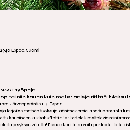
a
 02940 Espoo, Suomi
NSSI-työpaja
stop tai niin kauan kuin materiaaleja riittää. Maksut
rora, Järvenperäntie 1-3, Espoo
aja tarjoilee metsän tuoksuja, äänimaisemia ja sadunomaista tu
ettu kauniiseen kukkabuffettiin! Askartele kimaltelevia minikranssej
leilla ja syksyn väreillä! Pienen koristeen voit ripustaa kotia kor