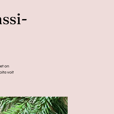
ssi-
eet on
oita voit