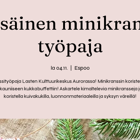
säinen minikran
työpaja
la 04.11.
  |  
Espoo
sityöpaja Lasten Kulttuurikeskus Aurorassa! Minikranssin korist
kauniiseen kukkabuffettiin! Askartele kimaltelevia minikransseja j
koristella kuivakukilla, luonnonmateriaaleilla ja syksyn väreillä!