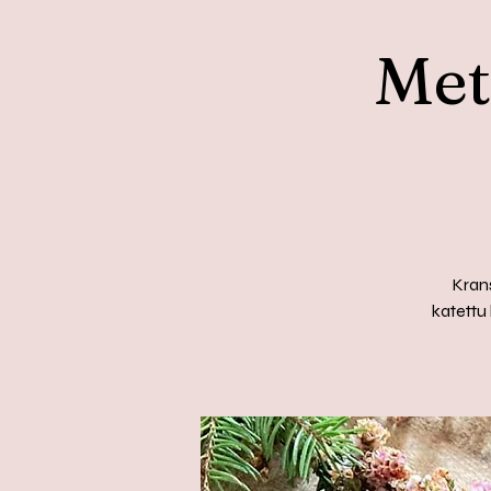
Met
Krans
katettu 