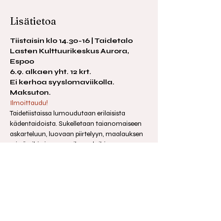
Lisätietoa
Tiistaisin klo 14.30-16 | Taidetalo
Lasten Kulttuurikeskus Aurora, 
Espoo
6.9. alkaen yht. 12 krt.
Ei kerhoa syyslomaviikolla. 
Maksuton.
Ilmoittaudu!
Taidetiistaissa lumoudutaan erilaisista 
kädentaidoista. Sukelletaan taianomaiseen 
askarteluun, luovaan piirtelyyn, maalauksen 
eri väreihin ja muovailun saloihin. 
Taidetiistaissa lähestytään lapsen oman 
luovuuden kautta taiteen maailmaa ja 
heittäydytään omien taidehaaveiden 
matkaan. Kerhossa vietetään leppoisaa ja 
taiteentäyteistä iltapäivää yhdessä, 
lämpimästi tervetuloa!