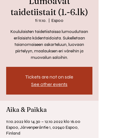
Lumoavat
taidetiistait (1.-6.lk)
ti 11.10.
  |  
Espoo
Koululaisten taidetiistaissa lumoudutaan
erilaisista kädentaidoista. Sukelletaan
taianomaiseen askarteluun, luovaan
piirtelyyn, maalauksen eri väreihin ja
muovailun saloihin.
Tickets are not on sale
See other events
Aika & Paikka
11.10.2022 klo 14.30 – 12.10.2022 klo 16.00
Espoo, Järvenperäntie 1, 02940 Espoo,
Finland