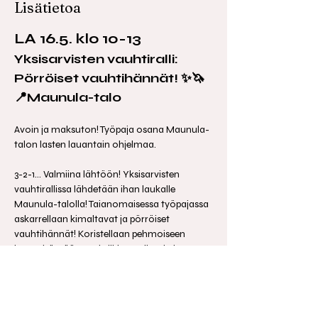
Lisätietoa
LA 16.5. klo 10-13
Yksisarvisten vauhtiralli: 
Pörröiset vauhtihännät! ✨🦄
📍Maunula-talo
Avoin ja maksuton! Työpaja osana Maunula-
talon lasten lauantain ohjelmaa.
3-2-1... Valmiina lähtöön! Yksisarvisten 
vauhtirallissa lähdetään ihan laukalle 
Maunula-talolla! Taianomaisessa työpajassa 
askarrellaan kimaltavat ja pörröiset 
vauhtihännät! Koristellaan pehmoiseen 
huopahäntään vauhdikkaat viirut ja hupsut 
hännänpäät. Millainen taikavoima sinulla 
olisi? Loihdi itsellesi oma yksisarvisen asuste, 
nappaa keppari ja laukkaa vauhdilla häntä 
hulmuten! 
Sopii kaikenikäisille 