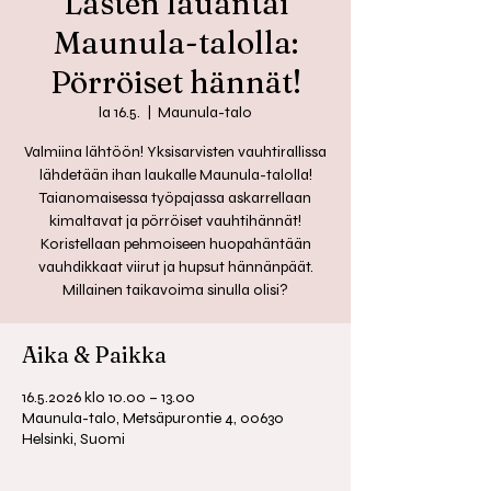
Lasten lauantai
Maunula-talolla:
Pörröiset hännät!
la 16.5.
  |  
Maunula-talo
Valmiina lähtöön! Yksisarvisten vauhtirallissa
lähdetään ihan laukalle Maunula-talolla!
Taianomaisessa työpajassa askarrellaan
kimaltavat ja pörröiset vauhtihännät!
Koristellaan pehmoiseen huopahäntään
vauhdikkaat viirut ja hupsut hännänpäät.
Millainen taikavoima sinulla olisi?
Aika & Paikka
16.5.2026 klo 10.00 – 13.00
Maunula-talo, Metsäpurontie 4, 00630
Helsinki, Suomi