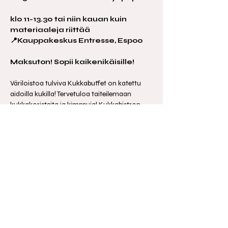
klo 11-13.30 tai niin kauan kuin 
materiaaleja riittää
📍Kauppakeskus Entresse, Espoo
Maksuton! Sopii kaikenikäisille!
Väriloistoa tulviva Kukkabuffet on katettu 
aidoilla kukilla! Tervetuloa taiteilemaan 
kukkakoristeita ja kimppuja! Kukkabistron 
virkistävä menu tarjoilee värikkäitä 
leikkokukkia, vehreitä koristeita ja ripauksen 
kimalletta. Ilahduta kukkakoristeilla itseäsi 
tai anna lahjaksi ystävälle!
Lämpimästi tervetuloa!
Jaa tapahtuma