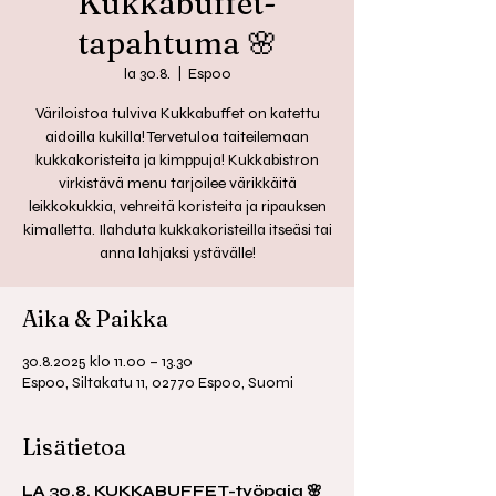
Kukkabuffet-
tapahtuma 🌸
la 30.8.
  |  
Espoo
Väriloistoa tulviva Kukkabuffet on katettu
aidoilla kukilla! Tervetuloa taiteilemaan
kukkakoristeita ja kimppuja! Kukkabistron
virkistävä menu tarjoilee värikkäitä
leikkokukkia, vehreitä koristeita ja ripauksen
kimalletta. Ilahduta kukkakoristeilla itseäsi tai
anna lahjaksi ystävälle!
Aika & Paikka
30.8.2025 klo 11.00 – 13.30
Espoo, Siltakatu 11, 02770 Espoo, Suomi
Lisätietoa
LA 30.8. KUKKABUFFET-työpaja 🌸