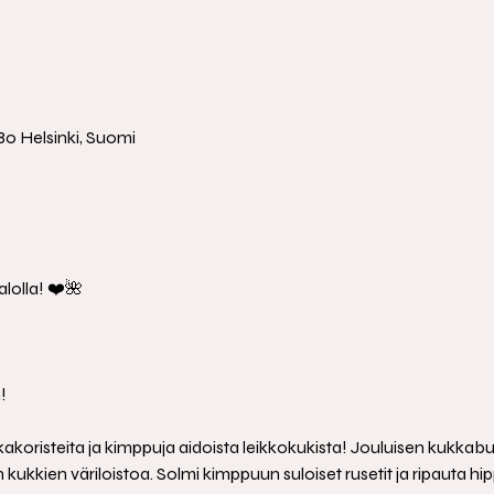
a
980 Helsinki, Suomi
lolla! ❤️🌺
!
akoristeita ja kimppuja aidoista leikkokukista! Jouluisen kukkabuf
n kukkien väriloistoa. Solmi kimppuun suloiset rusetit ja ripauta hi