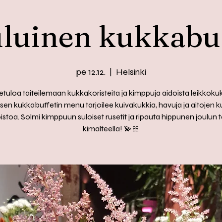
luinen kukkabu
pe 12.12.
  |  
Helsinki
etuloa taiteilemaan kukkakoristeita ja kimppuja aidoista leikkokuk
sen kukkabuffetin menu tarjoilee kuivakukkia, havuja ja aitojen 
oistoa. Solmi kimppuun suloiset rusetit ja ripauta hippunen joulun 
kimalteella! 💫🎀