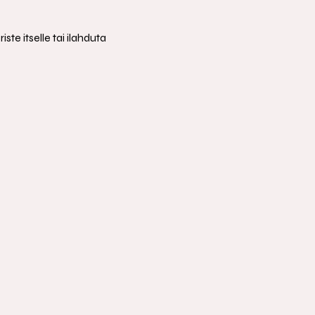
e itselle tai ilahduta 