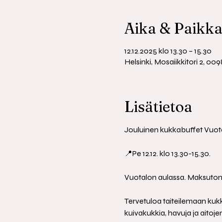
Aika & Paikk
12.12.2025 klo 13.30 – 15.30
Helsinki, Mosaiikkitori 2, 00
Lisätietoa
Jouluinen kukkabuffet Vuota
📍Pe 12.12. klo 13.30-15.30.
Vuotalon aulassa. Maksuton
Tervetuloa taiteilemaan kukk
kuivakukkia, havuja ja aitoje