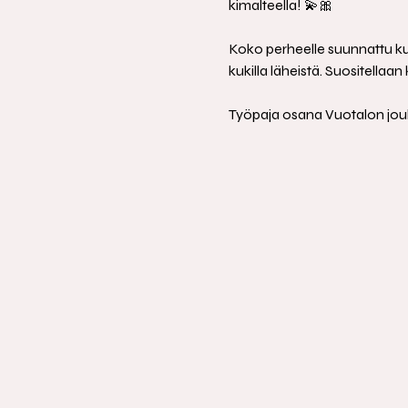
kimalteella! 💫🎀
Koko perheelle suunnattu kuk
kukilla läheistä. Suositellaan k
Työpaja osana Vuotalon joul