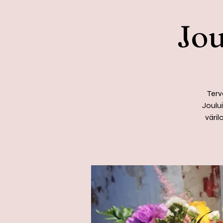
Jou
Terv
Joului
väril