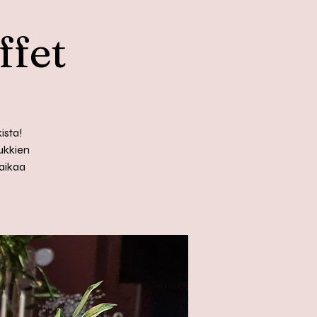
ffet
ista!
kukkien
taikaa